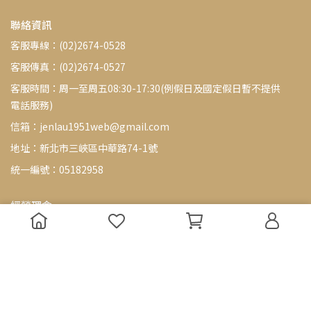
聯絡資訊
客服專線：(02)2674-0528
客服傳真：(02)2674-0527
客服時間：周一至周五08:30-17:30(例假日及國定假日暫不提供
電話服務)
信箱：jenlau1951web@gmail.com
地址：新北市三峽區中華路74-1號
統一編號：05182958
經營理念
70年老字號的故事，並不是為了緬懷過去，而是提醒我們要堅守品
質，
持續提供值得信賴的優質商品。我們會繼續堅持爺爺的信念，提供
給顧客真材實料、老字號的真老牌商品。