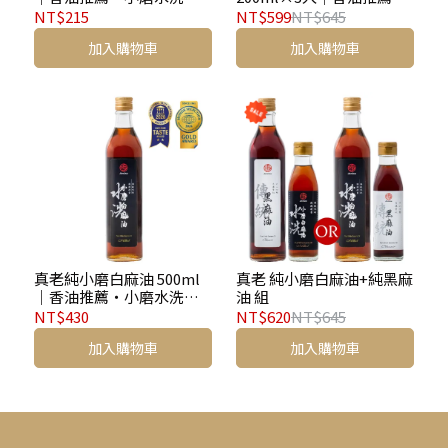
法
小磨水洗工法
NT$215
NT$599
NT$645
加入購物車
加入購物車
真老純小磨白麻油 500ml
真老 純小磨白麻油+純黑麻
｜香油推薦・小磨水洗工
油 組
法
NT$430
NT$620
NT$645
加入購物車
加入購物車