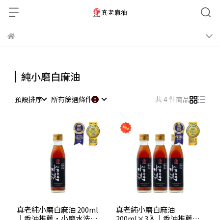
純小磨白麻油
預設排序
所有篩選條件
共 4 件商品
真老純小磨白麻油 200ml
真老純小磨白麻油
｜香油推薦・小磨水洗工
200ml×3入｜香油推薦・