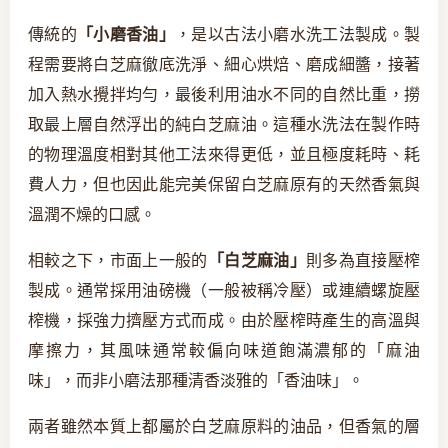
傳統的
「小磨香油」
，是以古法小磨水洗工法製成。製
程需要將白芝麻徹底洗淨、細心烘焙、磨成細醬，接著
加入熱水攪拌均勻，最後利用油水不同的自然比重，撈
取最上層自然浮出的純白芝麻油。這種水洗法在製作時
的物理溫度相對其他工法來得更低，並且極度耗時、耗
費人力，但也因此能完美保留白芝麻原有的天然香氣與
溫潤不燥的口感。
相較之下，市面上一般的
「白芝麻油」
則多為直接壓榨
製成。通常採用油磅機（一般被稱冷壓）或連續螺旋壓
榨機，採強力擠壓方式而成。由於壓榨時產生的高溫與
摩擦力，其風味通常較偏向味道飽滿濃郁的「麻油
味」，而非小磨法那種清香淡雅的「香油味」。
兩者雖然本質上都屬於白芝麻原料的油品，但香氣的層