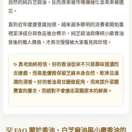
自然的純白芝麻油，反而逐漸被市場邊緣化並漸漸被遺
忘。
直到近年健康意識抬頭，越來越多聰明的消費者開始重
視潔淨成分與食品後台標示，純芝麻油與傳統小磨香油
背後的職人價值，才再次慢慢被大家看見與珍惜。
✨ 真老始終相信，好的香油從來不只是靠味道濃烈
去搶戲，而是能優雅保留芝麻本身自然、乾淨且溫
潤的清香。好的香油是甘願做配角，用來提升菜餚
豐富的層次，而絕對不會搶走菜餚原本的鮮美。
💡 FAQ 關於香油、白芝麻油與小磨香油的