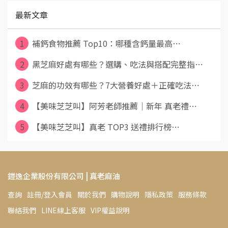
最新文章
1
補鈣食物推薦 Top10：哪種含鈣量最高⋯
2
黑芝麻好處有哪些？選購、吃法與搭配完整指⋯
3
芝麻的功效有哪些？7大營養好處＋正確吃法⋯
4
【美味芝芝叫】阿芳老師推薦｜新年 真老禮⋯
5
【美味芝芝叫】真老 TOP3 送禮排行榜⋯
鎧逸企業股份有限公司 | 真老麻油
查詢
註冊/登入會員
關於我們
購物說明
隱私政策
服務條款
聯絡我們
LINE線上客服
VIP權益說明