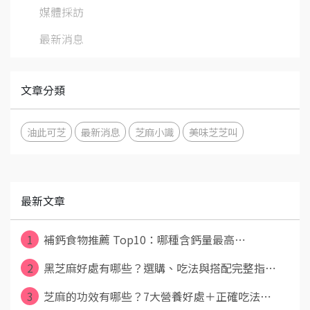
媒體採訪
最新消息
文章分類
油此可芝
最新消息
芝麻小識
美味芝芝叫
最新文章
1
補鈣食物推薦 Top10：哪種含鈣量最高⋯
2
黑芝麻好處有哪些？選購、吃法與搭配完整指⋯
3
芝麻的功效有哪些？7大營養好處＋正確吃法⋯