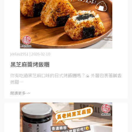
jenlau1951 | 2026-02-10
黑芝麻醬烤飯糰
你有吃過黑芝麻口味的日式烤飯糰嗎？🍙 外層包裹著鹹香
微甜⋯
閱讀更多 ->