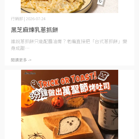
行銷部 | 2026-07-24
黑芝麻煉乳蔥抓餅
誰說蔥抓餅只能配醬油膏？老編直接把「台式蔥抓餅」變
身成甜⋯
閱讀更多 ->