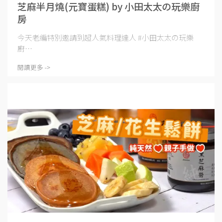
芝麻半月燒(元寶蛋糕) by 小田太太の玩樂廚
房
今天老編特別邀請到超人氣料理達人 #小田太太の玩樂
廚⋯
閱讀更多 ->