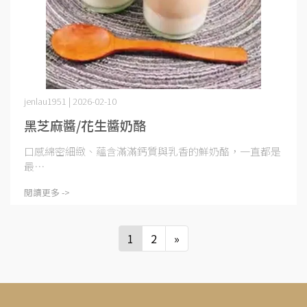
jenlau1951 | 2026-02-10
黑芝麻醬/花生醬奶酪
口感綿密細緻、蘊含滿滿鈣質與乳香的鮮奶酪，一直都是
最⋯
閱讀更多 ->
1
2
»