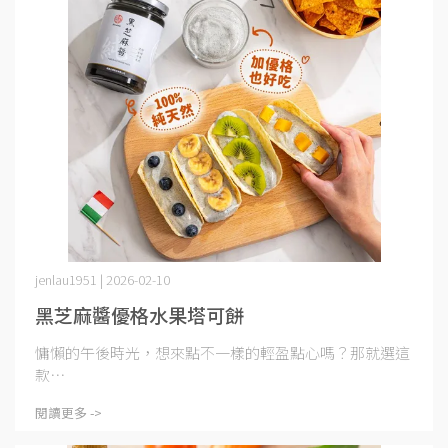
jenlau1951 | 2026-02-10
黑芝麻醬優格水果塔可餅
慵懶的午後時光，想來點不一樣的輕盈點心嗎？那就選這
款⋯
閱讀更多 ->