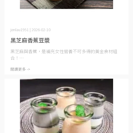
jenlau1951 | 2026-02-10
黑芝麻香蕉豆漿
黑芝麻與香蕉，是補充女性營養不可多得的黃金食材組
合！⋯
閱讀更多 ->