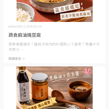
jenlau1951 | 2026-02-10
蔬食麻油燒豆腐
蔬食者看過來！誰說沒有肉的料理就少了香氣？老編今天
來教大⋯
閱讀更多 ->