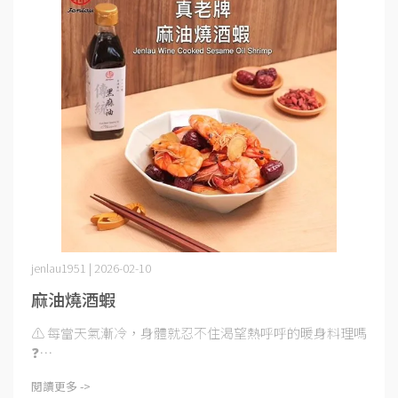
jenlau1951 | 2026-02-10
麻油燒酒蝦
⚠️ 每當天氣漸冷，身體就忍不住渴望熱呼呼的暖身料理嗎
❓⋯
閱讀更多 ->