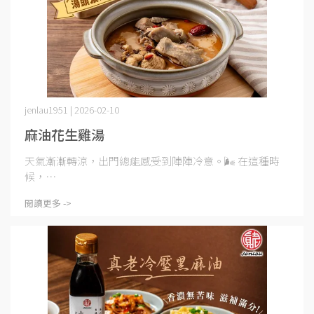
jenlau1951 | 2026-02-10
麻油花生雞湯
天氣漸漸轉涼，出門總能感受到陣陣冷意。🌬️ 在這種時
候，⋯
閱讀更多 ->