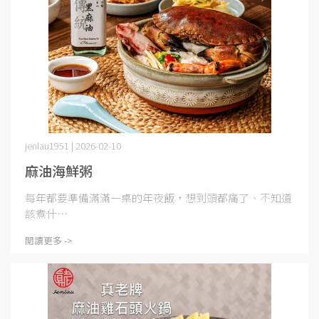
jenlau1951 | 2026-02-10
麻油海鮮粥
每年都要準備滿滿一桌的年夜飯，想到頭都痛了、不知道
該煮什⋯
閱讀更多 ->