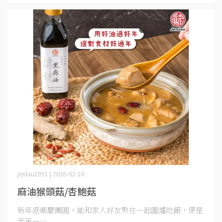
jenlau1951 | 2026-02-10
麻油猴頭菇/杏鮑菇
新年返鄉慶團圓，能和家人好友聚在一起圍爐吃飯，便是
辛苦一⋯