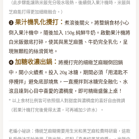
（此步驟能讓熟米飯充分吸水吸熱，後續倒入果汁機時，米飯與
芝麻能打得更加細緻融合。）
果汁機乳化攪打：
❸
煮滾後關火，將整鍋食材小心
倒入果汁機中，隨後加入 150g 純鮮牛奶。啟動果汁機將
白米飯徹底打碎，使其與黑芝麻醬、牛奶完全乳化，呈
現無顆粒的絲滑質地。
加糖收濃出鍋：
❹
將攪打完的細緻芝麻糊倒回鍋
中，開小火續煮。投入 20g 冰糖，期間必須「用湯匙不
停攪拌」避免底部燒焦，一直攪拌到冰糖完全融化、水
滾且達到心目中喜愛的濃稠度，即可精緻盛盤上桌！
* 以上食材比例皆可依照個人對甜度與濃稠度的喜好自由微調
（若果汁機打完後覺得太濃，可再補加少許水）。
老編小祕訣：傳統芝麻糊需要用生米和黑芝麻粒費時研磨，這款