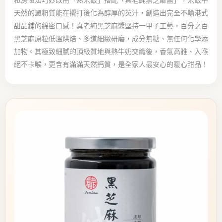
私房做法巧妙改用「熟米飯」搭配「真老純黑芝麻醬」，米飯中
天然的澱粉質能在攪打後化為醇厚的芡汁，創造出完全不輸港式
甜品鋪的綿密口感！真老純黑芝麻醬堅持一甲子工藝，百分之百
黑芝麻原粒低溫烘焙、多道細緻研磨，成分無糖、無任何化學添
加物。其極致細膩的頂級質地與熱牛奶交織後，香氣高雅、入喉
絕不卡喉，更含有滿滿天然鈣質，是全家人最安心的暖心甜品！