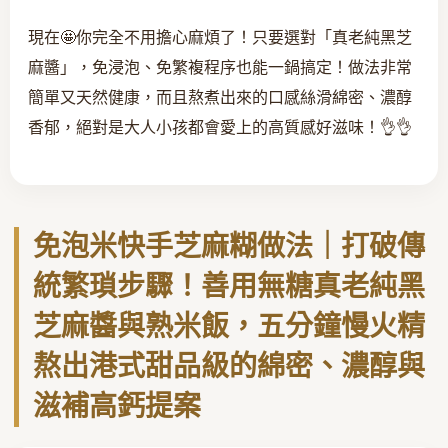
現在🤩你完全不用擔心麻煩了！只要選對「真老純黑芝
麻醬」，免浸泡、免繁複程序也能一鍋搞定！做法非常
簡單又天然健康，而且熬煮出來的口感絲滑綿密、濃醇
香郁，絕對是大人小孩都會愛上的高質感好滋味！👌👌
免泡米快手芝麻糊做法｜打破傳
統繁瑣步驟！善用無糖真老純黑
芝麻醬與熟米飯，五分鐘慢火精
熬出港式甜品級的綿密、濃醇與
滋補高鈣提案