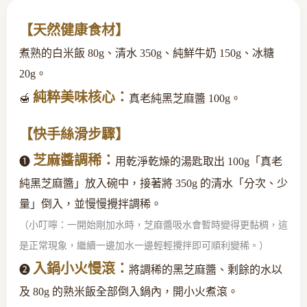
【天然健康食材】
煮熟的白米飯 80g、清水 350g、純鮮牛奶 150g、冰糖
20g。
純粹美味核心：
🍯
真老純黑芝麻醬 100g。
【快手絲滑步驟】
芝麻醬調稀：
❶
用乾淨乾燥的湯匙取出 100g「真老
純黑芝麻醬」放入碗中，接著將 350g 的清水「分次、少
量」倒入，並慢慢攪拌調稀。
（小叮嚀：一開始剛加水時，芝麻醬吸水會暫時變得更黏稠，這
是正常現象，繼續一邊加水一邊輕輕攪拌即可順利變稀。）
入鍋小火慢滾：
❷
將調稀的黑芝麻醬、剩餘的水以
及 80g 的熟米飯全部倒入鍋內，開小火煮滾。