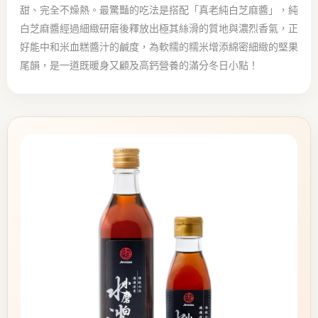
甜、完全不燥熱。最驚豔的吃法是搭配「真老純白芝麻醬」，純
白芝麻醬經過細緻研磨後釋放出極其絲滑的質地與濃烈香氣，正
好能中和米血糕醬汁的鹹度，為軟糯的糯米增添綿密細緻的堅果
尾韻，是一道既暖身又顧及高鈣營養的滿分冬日小點！