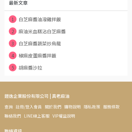
最新文章
1
白芝麻醬油潑雞拌飯
2
麻油米血糕沾白芝麻醬
3
白芝麻醬蔬菜炒烏龍
4
椒麻皮蛋麻醬拌飯
5
胡麻醬沙拉
鎧逸企業股份有限公司 | 真老麻油
查詢
註冊/登入會員
關於我們
購物說明
隱私政策
服務條款
聯絡我們
LINE線上客服
VIP權益說明
聯絡資訊