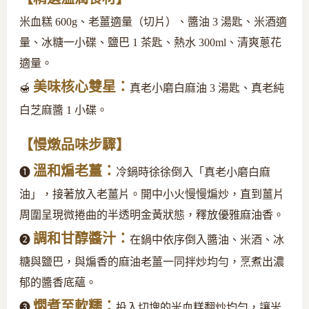
米血糕 600g、老薑適量（切片）、醬油 3 湯匙、米酒適
量、冰糖一小碟、鹽巴 1 茶匙、熱水 300ml、清爽蔥花
適量。
美味核心雙星：
🍯
真老小磨白麻油 3 湯匙、真老純
白芝麻醬 1 小碟。
【慢燉品味步驟】
溫和煸老薑：
❶
冷鍋時徐徐倒入「真老小磨白麻
油」，接著放入老薑片。開中小火慢慢煸炒，直到薑片
周圍呈現微捲曲的半透明金黃狀態，釋放優雅麻油香。
調和甘醇醬汁：
❷
在鍋中依序倒入醬油、米酒、冰
糖與鹽巴，與煸香的麻油老薑一同拌炒均勻，烹煮出濃
郁的醬香底蘊。
燜煮至軟糯：
❸
投入切塊的米血糕翻炒均勻，讓米