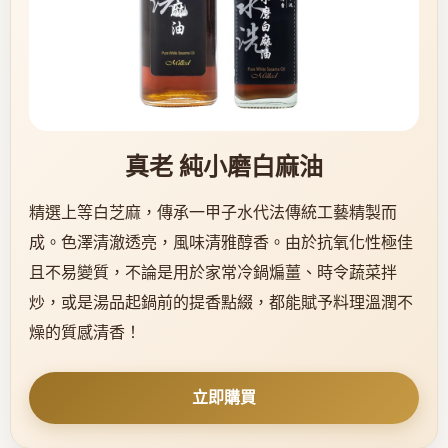
真老 純小磨白麻油
精選上等白芝麻，傳承一甲子水代法傳統工藝精製而
成。色澤清澈透亮，風味清雅醇香。由於抗氧化性極佳
且不易變質，不論是用於家常冷鍋煸薑、時令蔬菜拌
炒，或是湯品起鍋前的提香點綴，都能賦予料理溫潤不
燥的質感清香！
立即購買