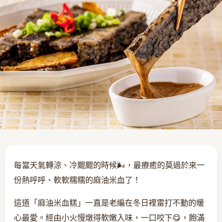
每當天氣轉涼、冷颼颼的時候🌬️，最療癒的莫過於來一
份熱呼呼、軟軟糯糯的麻油米血了！
這道「麻油米血糕」一直是老編在冬日裡雷打不動的暖
心最愛。經由小火慢燉得軟嫩入味，一口咬下😋，飽滿