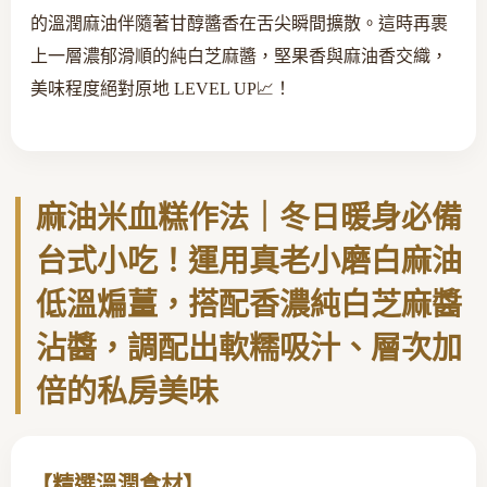
的溫潤麻油伴隨著甘醇醬香在舌尖瞬間擴散。這時再裹
上一層濃郁滑順的純白芝麻醬，堅果香與麻油香交織，
美味程度絕對原地 LEVEL UP📈！
麻油米血糕作法｜冬日暖身必備
台式小吃！運用真老小磨白麻油
低溫煸薑，搭配香濃純白芝麻醬
沾醬，調配出軟糯吸汁、層次加
倍的私房美味
【精選溫潤食材】