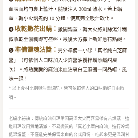
血表面均勻裹上醬汁，隨後注入 300ml 熱水。蓋上鍋
蓋，轉小火燜煮約 10 分鐘，使其完全吸汁軟化。
收乾撒花出鍋：
❹
掀開鍋蓋，轉大火將剩餘湯汁稍
微收乾至濃稠即可盛盤，最後大方撒上新鮮蔥花點綴。
準備靈魂沾醬：
❺
另外準備一小碟「真老純白芝麻
醬」（可依個人口味加入少許醬油攪拌增添鹹甜層
次）。將熱騰騰的麻油米血沾裹白芝麻醬一同品嚐，風
味一絕！
* 以上食材比例與沾醬調配，皆可依照個人的口味偏好自由微
調。
老編小祕訣：傳統麻油料理常因高溫大火而容易帶有苦燥感，這
道料理改用質地清澈、不易變質的「真老小磨白麻油」進行冷鍋
低溫煸薑，不僅能完美保留米血的台式風情，吃起來更是溫潤甘