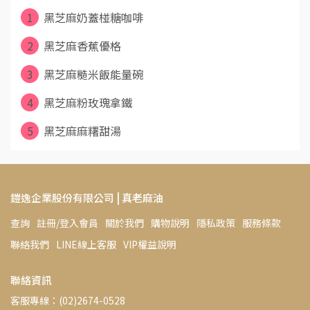
1
黑芝麻奶蓋椪糖咖啡
2
黑芝麻香蕉優格
3
黑芝麻糙米飯能量碗
4
黑芝麻粉玫瑰拿鐵
5
黑芝麻麻糬甜湯
鎧逸企業股份有限公司 | 真老麻油
查詢
註冊/登入會員
關於我們
購物說明
隱私政策
服務條款
聯絡我們
LINE線上客服
VIP權益說明
聯絡資訊
客服專線：(02)2674-0528