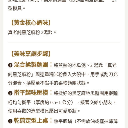
型模具。
【黃金核心調味】
真老純黑芝麻粉 2湯匙。
【美味烹調步驟】
混合揉製麵團：
❶
將蒸熟的地瓜泥、2 湯匙「真老
純黑芝麻粉」與適量糯米粉倒入大碗中，用手或刮刀充
分混合、揉壓至不黏手的柔軟麵團狀態。
擀平趣味壓模：
❷
將揉好的黑芝麻地瓜麵團用擀麵
棍均勻擀平（厚度約 0.5~1 公分），接著交給小朋友，
使用喜歡的造型模具壓出可愛形狀。
乾煎定型上桌：
❸
熱平底鍋（不需放油或僅抹薄薄