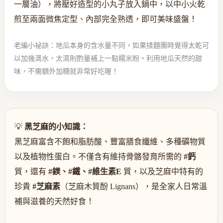
一層油），將壓好造型的小丸子放入鍋中，以中小火乾
煎至兩面微焦定型、內部完全熟透，即可美味盛盤！
老編小祕訣：地瓜本身的含水量不同，如果揉麵團時覺得太乾可
以加幾滴水，太濕則酌量補上一點糯米粉。利用地瓜天然的甜
味，不需額外加糖就非常好吃喔！
💡
黑芝麻的小知識：
黑芝麻富含不飽和脂肪酸、豐富膳食纖維、多種礦物質
以及植物性蛋白。不僅含有維持骨骼發育所需的
#鈣
質，還有
#鎂、#鐵、#維生素E
質，以及芝麻中特有的
珍貴
#芝麻素
（芝麻木質酚 Lignans），是全家人日常溫
補與滋養的天然好食！