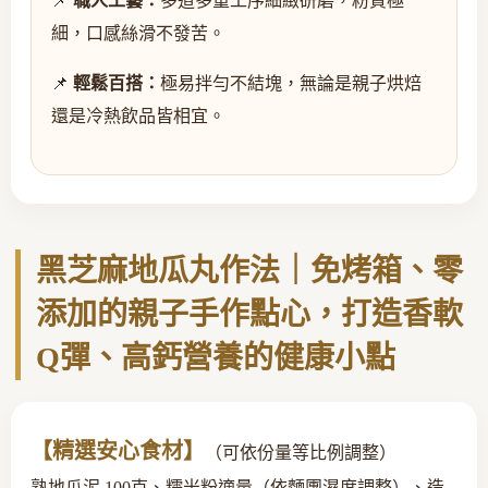
📌
職人工藝：
多道多重工序細緻研磨，粉質極
細，口感絲滑不發苦。
📌
輕鬆百搭：
極易拌勻不結塊，無論是親子烘焙
還是冷熱飲品皆相宜。
黑芝麻地瓜丸作法｜免烤箱、零
添加的親子手作點心，打造香軟
Q彈、高鈣營養的健康小點
【精選安心食材】
（可依份量等比例調整）
熟地瓜泥 100克、糯米粉適量（依麵團濕度調整）、造