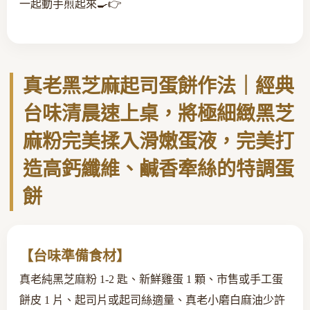
一起動手煎起來🍳👉
真老黑芝麻起司蛋餅作法｜經典
台味清晨速上桌，將極細緻黑芝
麻粉完美揉入滑嫩蛋液，完美打
造高鈣纖維、鹹香牽絲的特調蛋
餅
【台味準備食材】
真老純黑芝麻粉 1-2 匙、新鮮雞蛋 1 顆、市售或手工蛋
餅皮 1 片、起司片或起司絲適量、真老小磨白麻油少許