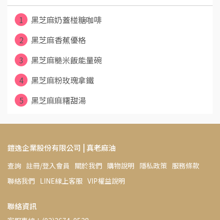
1
黑芝麻奶蓋椪糖咖啡
2
黑芝麻香蕉優格
3
黑芝麻糙米飯能量碗
4
黑芝麻粉玫瑰拿鐵
5
黑芝麻麻糬甜湯
鎧逸企業股份有限公司 | 真老麻油
查詢
註冊/登入會員
關於我們
購物說明
隱私政策
服務條款
聯絡我們
LINE線上客服
VIP權益說明
聯絡資訊