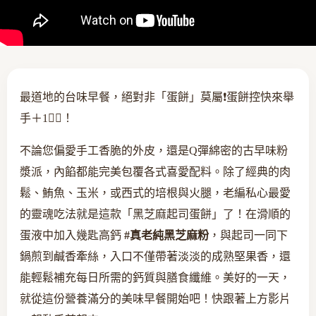
最道地的台味早餐，絕對非「蛋餅」莫屬❗️蛋餅控快來舉
手＋1🙋‍♂️！
不論您偏愛手工香脆的外皮，還是Q彈綿密的古早味粉
漿派，內餡都能完美包覆各式喜愛配料。除了經典的肉
鬆、鮪魚、玉米，或西式的培根與火腿，老編私心最愛
的靈魂吃法就是這款「黑芝麻起司蛋餅」了！在滑順的
蛋液中加入幾匙高鈣
#真老純黑芝麻粉
，與起司一同下
鍋煎到鹹香牽絲，入口不僅帶著淡淡的成熟堅果香，還
能輕鬆補充每日所需的鈣質與膳食纖維。美好的一天，
就從這份營養滿分的美味早餐開始吧！快跟著上方影片