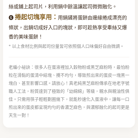
絲或鋪上起司片，利用鍋中餘溫讓起司微微融化。
捲起切塊享用：
❻
用鍋鏟將蛋餅由邊緣捲成漂亮的
條狀，出鍋切成好入口的塊狀，即可趁熱享受牽絲又爆
香的美味蛋餅！
* 以上食材比例與起司份量皆可依照個人口味偏好自由微調。
老編小祕訣：很多人在蛋液裡加入穀物粉或黑芝麻粉時，最怕粉
粒在滑黏的蛋清中結塊、攪不均勻，導致煎出來的蛋皮一塊黑一
塊白、甚至影響口感。請放心！真老純黑芝麻粉傳承在地老字號
職人工法，粉質達到了極致的「幼綿綿」等級，親水與親油性俱
佳。只需用筷子輕輕劃圈幾下，就能秒速化入蛋液中，讓每一口
煎出來的蛋皮都呈現均勻的香濃芝麻色，與濃郁融化的起司更是
天生一對！