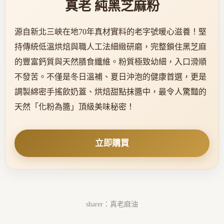
真老 純黑芝麻粉
源自新北三峽在地70年真材實料的老字號暖心滋養！堅
持傳統低溫烘焙與職人工法細緻研磨，完整鎖住黑芝麻
的豐富鈣質與天然膳食纖維。粉質極致幼細，入口滑順
不發苦。不僅是冬日溫補、夏日沖泡的健康首選，更是
調製綿密手搖飲奶蓋、烘焙甜點抹醬中，最令人驚豔的
天然「化粉為醬」頂級美味秘密！
立即購買
sharer：真老麻油