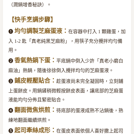
（潤鍋增香秘訣）。
【快手烹調步驟】
均勻調製芝麻蛋液：
❶
在容器中打入 1 顆雞蛋，加
入 1-2 匙「真老純黑芝麻粉」，用筷子充分攪拌均勻備
用。
香氣熱鍋下蛋：
❷
平底鍋中倒入少許「真老小磨白
麻油」熱鍋，隨後徐徐倒入攪拌均勻的芝麻蛋液。
鋪皮輕壓貼合：
❸
趁蛋液尚未完全凝固時，立刻鋪
上蛋餅皮。用鍋鏟稍微輕按餅皮表面，讓底部的芝麻蛋
液能均勻分佈且緊密貼合。
翻面微焦烘煎：
❹
待底部的蛋液成熟不沾鍋後，熟
練地翻面繼續烘煎。
起司牽絲成形：
❺
在蛋皮表面依個人喜好撒上起司