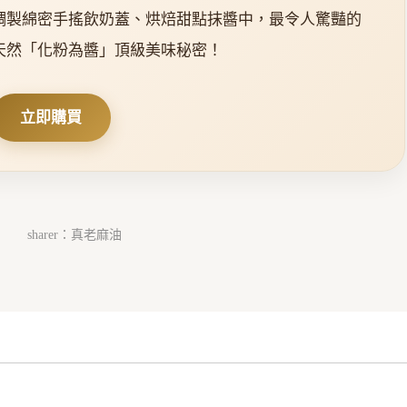
調製綿密手搖飲奶蓋、烘焙甜點抹醬中，最令人驚豔的
天然「化粉為醬」頂級美味秘密！
立即購買
sharer：真老麻油