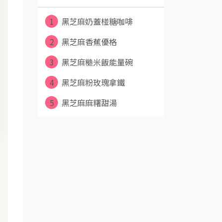
1
黑芝麻奶蓋椪糖咖啡
2
黑芝麻香蕉優格
3
黑芝麻糙米飯能量碗
4
黑芝麻粉玫瑰拿鐵
5
黑芝麻麻糬甜湯