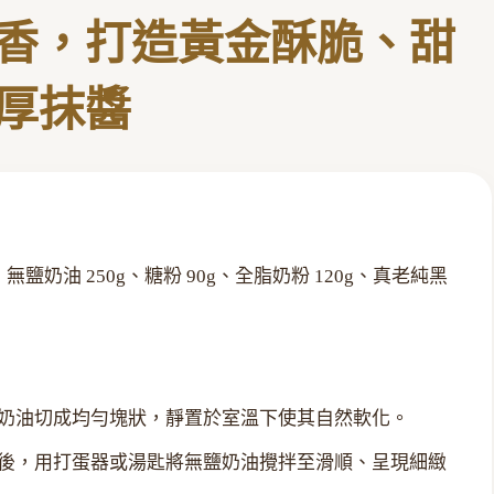
香，打造黃金酥脆、甜
厚抹醬
奶油 250g、糖粉 90g、全脂奶粉 120g、真老純黑
奶油切成均勻塊狀，靜置於室溫下使其自然軟化。
後，用打蛋器或湯匙將無鹽奶油攪拌至滑順、呈現細緻