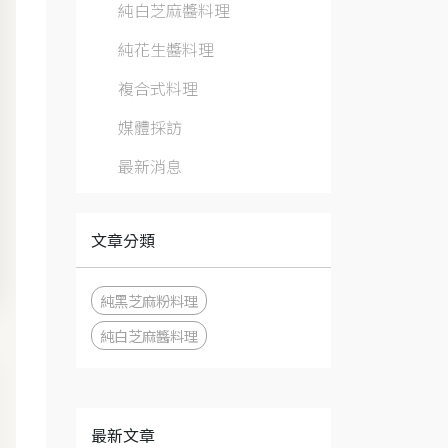
純白芝麻醬料理
純花生醬料理
複合式料理
媒體採訪
最新消息
文章分類
純黑芝麻粉料理
純白芝麻醬料理
最新文章