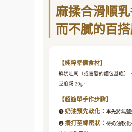
麻揉合滑順乳
而不膩的百搭
【純粹準備食材】
鮮奶吐司（或喜愛的麵包基底）、無鹽
芝麻粉 20g。
【超簡單手作步驟】
奶油預先軟化：
❶
事先將無鹽
攪打至綿密狀：
❷
待奶油軟化