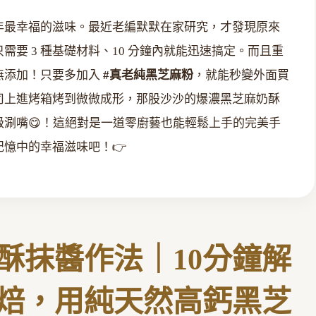
年最幸福的滋味。最近老編默默在家研究，才發現原來
要 3 種基礎材料、10 分鐘內就能迅速搞定。而且重
無添加！只要多加入
#真老純黑芝麻粉
，就能秒變外面買
司上進烤箱烤到微微成形，那股沙沙的爆濃黑芝麻奶酥
涮嘴😋！這絕對是一道零廚藝也能輕鬆上手的完美手
憶中的幸福滋味吧！👉
酥抹醬作法｜10分鐘解
焙，用純天然高鈣黑芝