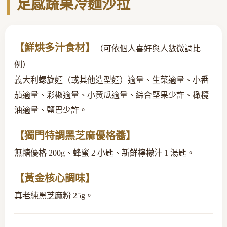
足感蔬果冷麵沙拉
【鮮烘多汁食材】
（可依個人喜好與人數微調比
例）
義大利螺旋麵（或其他造型麵）適量、生菜適量、小番
茄適量、彩椒適量、小黃瓜適量、綜合堅果少許、橄欖
油適量、鹽巴少許。
【獨門特調黑芝麻優格醬】
無糖優格 200g、蜂蜜 2 小匙、新鮮檸檬汁 1 湯匙。
【黃金核心調味】
真老純黑芝麻粉 25g。