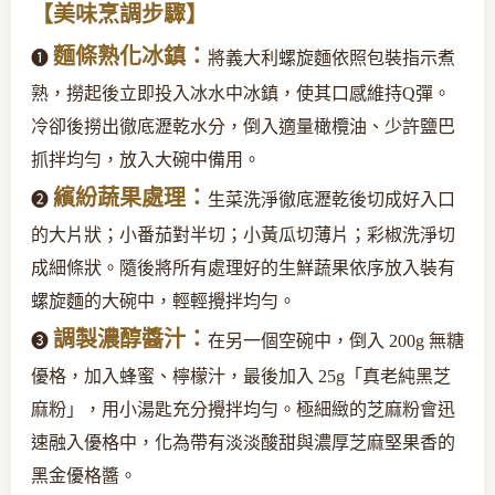
【美味烹調步驟】
麵條熟化冰鎮：
❶
將義大利螺旋麵依照包裝指示煮
熟，撈起後立即投入冰水中冰鎮，使其口感維持Q彈。
冷卻後撈出徹底瀝乾水分，倒入適量橄欖油、少許鹽巴
抓拌均勻，放入大碗中備用。
繽紛蔬果處理：
❷
生菜洗淨徹底瀝乾後切成好入口
的大片狀；小番茄對半切；小黃瓜切薄片；彩椒洗淨切
成細條狀。隨後將所有處理好的生鮮蔬果依序放入裝有
螺旋麵的大碗中，輕輕攪拌均勻。
調製濃醇醬汁：
❸
在另一個空碗中，倒入 200g 無糖
優格，加入蜂蜜、檸檬汁，最後加入 25g「真老純黑芝
麻粉」，用小湯匙充分攪拌均勻。極細緻的芝麻粉會迅
速融入優格中，化為帶有淡淡酸甜與濃厚芝麻堅果香的
黑金優格醬。