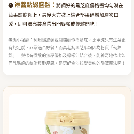
淋醬點綴盛盤：
❹
將調好的黑芝麻優格醬均勻淋在
蔬果螺旋麵上，最後大方撒上綜合堅果碎增加層次口
感，即可漂亮裝盒帶出門野餐或優雅開吃！
老編小祕訣：利用螺旋麵或蝴蝶麵作為基底，比單純只有生菜更
有飽足感，非常適合野餐！而真老純黑芝麻粉因為粉質「幼綿
綿」，與帶有微酸的無糖優格及檸檬汁結合後，能神奇地帶出如
同乳酪般的絲滑與醇厚感，是讓輕食沙拉變美味的隱藏魔法喔！