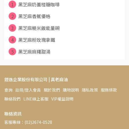
1
黑芝麻奶蓋椪糖咖啡
2
黑芝麻香蕉優格
3
黑芝麻糙米飯能量碗
4
黑芝麻粉玫瑰拿鐵
5
黑芝麻麻糬甜湯
鎧逸企業股份有限公司 | 真老麻油
查詢
註冊/登入會員
關於我們
購物說明
隱私政策
服務條款
聯絡我們
LINE線上客服
VIP權益說明
聯絡資訊
客服專線：(02)2674-0528