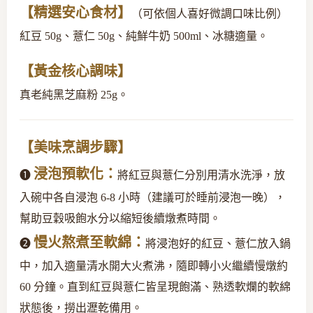
【精選安心食材】
（可依個人喜好微調口味比例）
紅豆 50g、薏仁 50g、純鮮牛奶 500ml、冰糖適量。
【黃金核心調味】
真老純黑芝麻粉 25g。
【美味烹調步驟】
浸泡預軟化：
❶
將紅豆與薏仁分別用清水洗淨，放
入碗中各自浸泡 6-8 小時（建議可於睡前浸泡一晚），
幫助豆穀吸飽水分以縮短後續燉煮時間。
慢火熬煮至軟綿：
❷
將浸泡好的紅豆、薏仁放入鍋
中，加入適量清水開大火煮沸，隨即轉小火繼續慢燉約
60 分鐘。直到紅豆與薏仁皆呈現飽滿、熟透軟爛的軟綿
狀態後，撈出瀝乾備用。