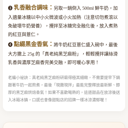
乳香融合調味：
❸
另取一鍋倒入 500ml 鮮牛奶，加
入適量冰糖以中小火微波或小火加熱（注意切勿煮滾以
免破壞牛奶營養），攪拌至冰糖完全融化後，放入煮熟
的紅豆與薏仁。
點綴黑金香氣：
❹
將牛奶紅豆薏仁盛入碗中，最後
大方撒上 25g 的「真老純黑芝麻粉」，輕輕攪拌讓絲滑
乳香與濃厚芝麻香完美交融，即可暖心享用！
老編小祕訣：真老純黑芝麻粉研磨得極其細緻，不需要提早下鍋
跟著牛奶一起熬煮，最後「現撒現拌」最能完整釋放最新鮮、醇
厚的黑芝麻烘焙香氣！如果不喜歡喝熱的，這道甜品在放涼後送
入冰箱冰鎮，口感也會像甜點店的招牌一樣冰涼濃郁喔！