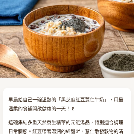
早晨給自己一碗溫熱的「黑芝麻紅豆薏仁牛奶」，用最
溫柔的食補開啟健康的一天！🥛
這碗集結多重天然養生精華的元氣湯品，特別適合調理
日常體態。紅豆帶著溫潤的綿甜🫘，薏仁散發穀物的清