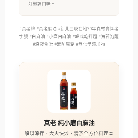
好微調口味。
#真老牌 #真老麻油 #新北三峽在地70年真材實料老
字號 #白麻油 #小磨白麻油 #韓式乾拌麵 #海苔泡麵
#深夜食堂 #無防腐劑 #無化學添加物
真老 純小磨白麻油
解鎖涼拌、大火快炒、清蒸全方位料理本