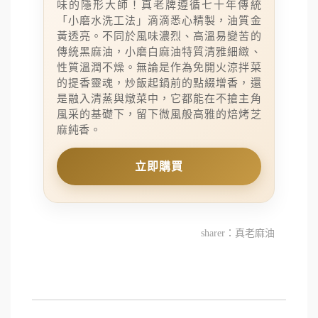
味的隱形大師！真老牌遵循七十年傳統
「小磨水洗工法」滴滴悉心精製，油質金
黃透亮。不同於風味濃烈、高溫易變苦的
傳統黑麻油，小磨白麻油特質清雅細緻、
性質溫潤不燥。無論是作為免開火涼拌菜
的提香靈魂，炒飯起鍋前的點綴增香，還
是融入清蒸與燉菜中，它都能在不搶主角
風采的基礎下，留下微風般高雅的焙烤芝
麻純香。
立即購買
sharer：真老麻油