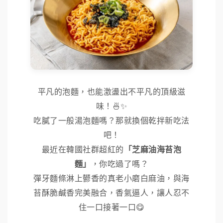
平凡的泡麵，也能激盪出不平凡的頂級滋
味！🍜✨
吃膩了一般湯泡麵嗎？那就換個乾拌新吃法
吧！
最近在韓國社群超紅的
「芝麻油海苔泡
麵」
，你吃過了嗎？
彈牙麵條淋上鬰香的真老小磨白麻油，與海
苔酥脆鹹香完美融合，香氣逼人，讓人忍不
住一口接著一口😋