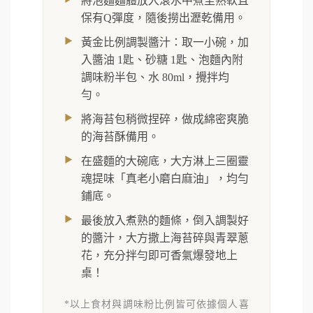
將泡麵麵體放入滾水中煮至熟軟且
保有Q彈度，隨後撈出瀝乾備用。
黃金比例調製醬汁：取一小碗，加
入醬油 1匙、砂糖 1匙、泡麵內附
調味粉半包、水 80ml，攪拌均
勻。
將海苔包稍微捏碎，做成綿密爽脆
的海苔酥備用。
在盛麵的大碗底，大方淋上三圈靈
魂提味「真老小磨白麻油」，均勻
鋪底。
最後放入煮熟的麵條，倒入調製好
的醬汁，大方撒上海苔碎與青翠蔥
花，充分拌勻即可香氣爆發地上
桌！
*以上食材與調味粉比例皆可依據個人喜