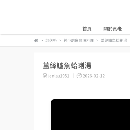
首頁
關於真老
部落格
純小磨白麻油料理
薑絲鱸魚蛤蜊湯
薑絲鱸魚蛤蜊湯
jenlau1951
2026-02-12