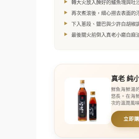
轉大火放入醃好的鱸魚塊與吐
再次煮滾後，細心撈去表面的
下入蔥段、鹽巴與少許白胡椒
最後關火前倒入真老小磨白麻
真老 純
鮮魚海鮮湯
悠長。在海
次的溫潤風
立即