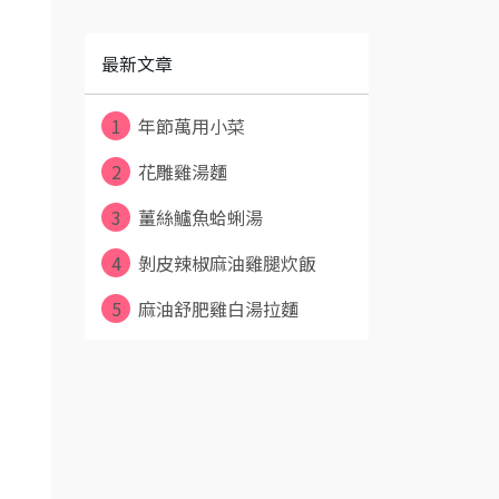
最新文章
1
年節萬用小菜
2
花雕雞湯麵
3
薑絲鱸魚蛤蜊湯
4
剝皮辣椒麻油雞腿炊飯
5
麻油舒肥雞白湯拉麵