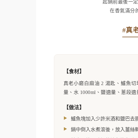
起鍋前最後一定
在香氣滿分
#真
【食材】
真老小磨白麻油 2 湯匙、鱸魚切
量、水 1000ml、鹽適量、蔥段
【做法】
鱸魚塊加入少許米酒和鹽巴去
鍋中倒入水煮滾後，放入薑絲轉