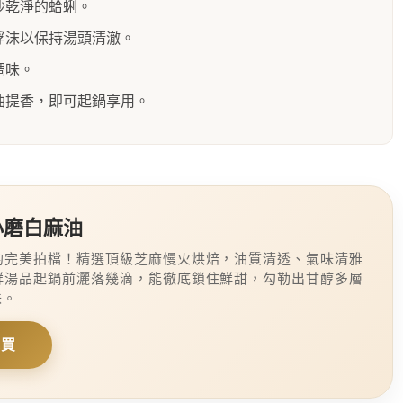
沙乾淨的蛤蜊。
浮沫以保持湯頭清澈。
調味。
油提香，即可起鍋享用。
小磨白麻油
的完美拍檔！精選頂級芝麻慢火烘焙，油質清透、氣味清雅
鮮湯品起鍋前灑落幾滴，能徹底鎖住鮮甜，勾勒出甘醇多層
味。
購買