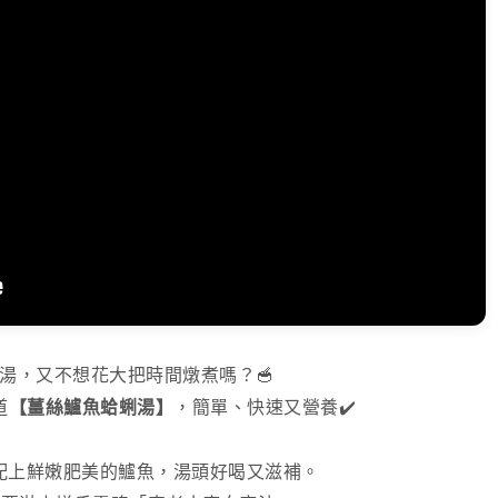
湯，又不想花大把時間燉煮嗎？🥣
道
【薑絲鱸魚蛤蜊湯】
，簡單、快速又營養✔️
配上鮮嫩肥美的鱸魚，湯頭好喝又滋補。