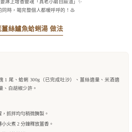
要淋上增香靈魂「真老小磨白麻油」✨
的同時，喝完整個人都暖呼呼的！♨
老薑絲鱸魚蛤蜊湯 做法
塊 1 尾、蛤蜊 300g（已完成吐沙）、薑絲適量、米酒適
適量、白胡椒少許。
腥，抓拌均勻稍微醃製。
小火煮 2 分鐘釋放薑香。