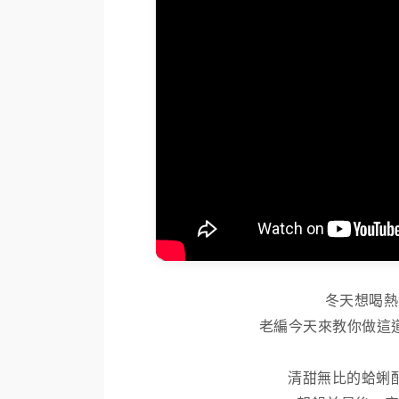
冬天想喝熱
老編今天來教你做這
清甜無比的蛤蜊