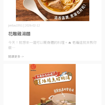
jenlau1951 | 2026-02-12
花雕雞湯麵
今天！就想來一道可以暖身體的料理。🔥 老編這就來教你
做⋯
閱讀更多 ->