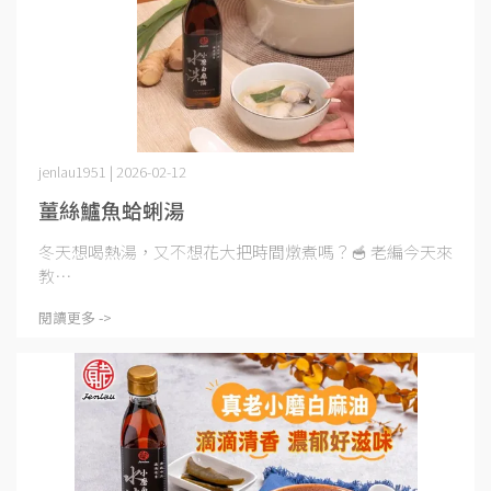
jenlau1951 | 2026-02-12
薑絲鱸魚蛤蜊湯
冬天想喝熱湯，又不想花大把時間燉煮嗎？🥣 老編今天來
教⋯
閱讀更多 ->