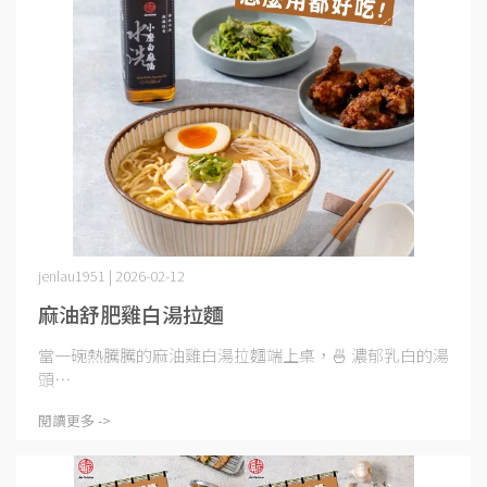
jenlau1951 | 2026-02-12
麻油舒肥雞白湯拉麵
當一碗熱騰騰的麻油雞白湯拉麵端上桌，🍜 濃郁乳白的湯
頭⋯
閱讀更多 ->