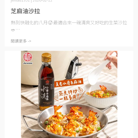
芝麻油沙拉
熱到快融化的八月🥵 最適合來一碗清爽又好吃的生菜沙拉
🥗⋯
閱讀更多 ->