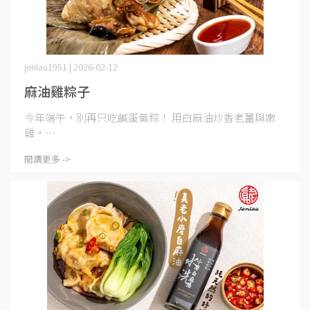
jenlau1951 | 2026-02-12
麻油雞粽子
今年端午，別再只吃鹹蛋黃粽！ 用白麻油炒香老薑與嫩
雞，⋯
閱讀更多 ->