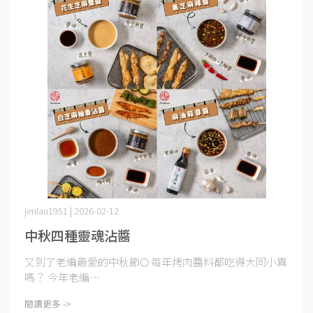
jenlau1951 | 2026-02-12
中秋四種靈魂沾醬
又到了老編最愛的中秋節🌕 每年烤肉醬料都吃得大同小異
嗎？ 今年老編⋯
閱讀更多 ->