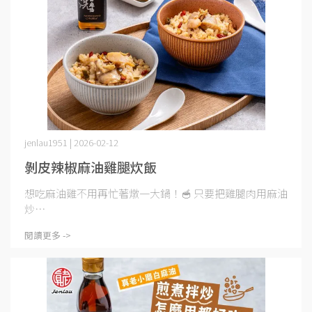
jenlau1951 | 2026-02-12
剝皮辣椒麻油雞腿炊飯
想吃麻油雞不用再忙著燉一大鍋！🥣 只要把雞腿肉用麻油
炒⋯
閱讀更多 ->