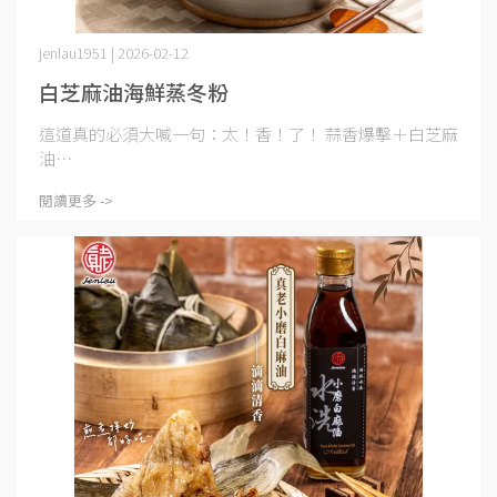
jenlau1951 | 2026-02-12
白芝麻油海鮮蒸冬粉
這道真的必須大喊一句：太！香！了！ 蒜香爆擊＋白芝麻
油⋯
閱讀更多 ->