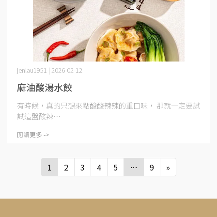
jenlau1951 | 2026-02-12
麻油酸湯水餃
有時候，真的只想來點酸酸辣辣的重口味， 那就一定要試
試這盤酸辣⋯
閱讀更多 ->
1
2
3
4
5
…
9
»