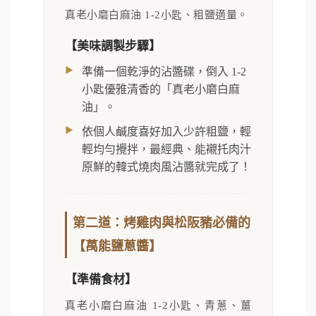
真老小磨白麻油 1-2小匙、粗鹽適量。
【美味調製步驟】
準備一個乾淨的沾醬碟，倒入 1-2
小匙優雅清香的「真老小磨白麻
油」。
依個人鹹度喜好加入少許粗鹽，輕
輕均勻攪拌，最經典、能襯托肉汁
原鮮的韓式燒肉風沾醬就完成了！
第二道：烤雞肉與松阪豬必備的
【萬能鹽蔥醬】
【準備食材】
真老小磨白麻油 1-2小匙、青蔥、薑