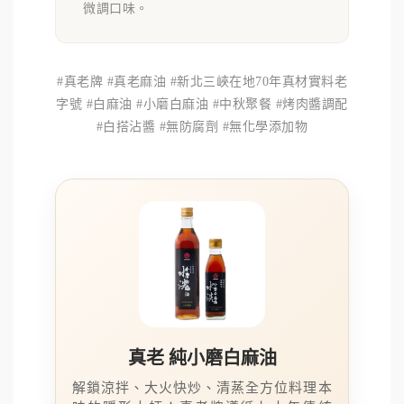
微調口味。
#真老牌 #真老麻油 #新北三峽在地70年真材實料老
字號 #白麻油 #小磨白麻油 #中秋聚餐 #烤肉醬調配
#白搭沾醬 #無防腐劑 #無化學添加物
真老 純小磨白麻油
解鎖涼拌、大火快炒、清蒸全方位料理本