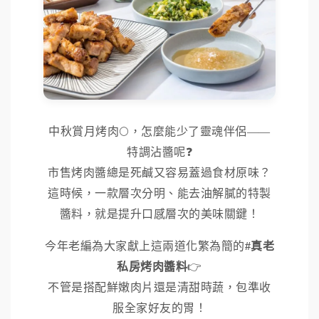
中秋賞月烤肉🌕，怎麼能少了靈魂伴侶——
特調沾醬呢❓
市售烤肉醬總是死鹹又容易蓋過食材原味？
這時候，一款層次分明、能去油解膩的特製
醬料，就是提升口感層次的美味關鍵！
今年老編為大家獻上這兩道化繁為簡的
#真老
私房烤肉醬料
👉
不管是搭配鮮嫩肉片還是清甜時蔬，包準收
服全家好友的胃！