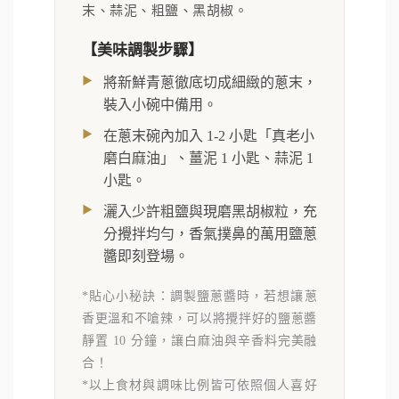
末、蒜泥、粗鹽、黑胡椒。
【美味調製步驟】
將新鮮青蔥徹底切成細緻的蔥末，
裝入小碗中備用。
在蔥末碗內加入 1-2 小匙「真老小
磨白麻油」、薑泥 1 小匙、蒜泥 1
小匙。
灑入少許粗鹽與現磨黑胡椒粒，充
分攪拌均勻，香氣撲鼻的萬用鹽蔥
醬即刻登場。
*貼心小秘訣：調製鹽蔥醬時，若想讓蔥
香更溫和不嗆辣，可以將攪拌好的鹽蔥醬
靜置 10 分鐘，讓白麻油與辛香料完美融
合！
*以上食材與調味比例皆可依照個人喜好