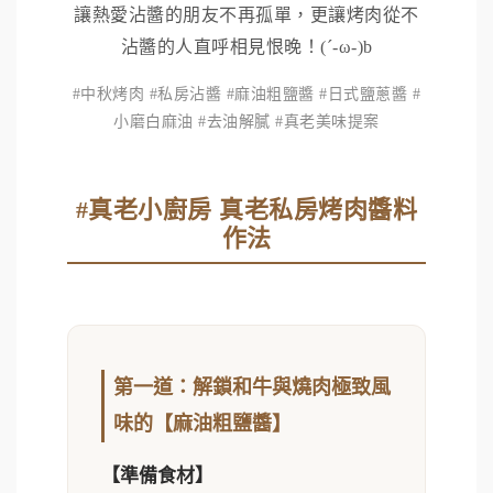
讓熱愛沾醬的朋友不再孤單，更讓烤肉從不
沾醬的人直呼相見恨晚！(´-ω-)b
#中秋烤肉 #私房沾醬 #麻油粗鹽醬 #日式鹽蔥醬 #
小磨白麻油 #去油解膩 #真老美味提案
#真老小廚房 真老私房烤肉醬料
作法
第一道：解鎖和牛與燒肉極致風
味的【麻油粗鹽醬】
【準備食材】