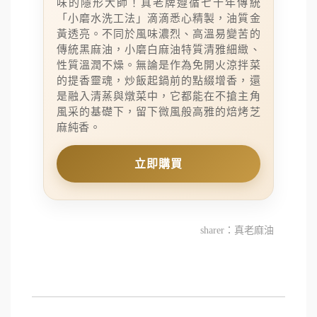
味的隱形大師！真老牌遵循七十年傳統
「小磨水洗工法」滴滴悉心精製，油質金
黃透亮。不同於風味濃烈、高溫易變苦的
傳統黑麻油，小磨白麻油特質清雅細緻、
性質溫潤不燥。無論是作為免開火涼拌菜
的提香靈魂，炒飯起鍋前的點綴增香，還
是融入清蒸與燉菜中，它都能在不搶主角
風采的基礎下，留下微風般高雅的焙烤芝
麻純香。
立即購買
sharer：真老麻油