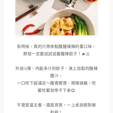
有時候，真的只想來點酸酸辣辣的重口味，
那就一定要試試這盤酸辣餃子！🔥🥟
外皮Q彈、內餡多汁的餃子，淋上自製的酸辣
醬汁，
一口咬下超滿足～酸香開胃、微辣過癮，吃
著吃著就停不下來😋
不管是當主餐、還是宵夜，一上桌就絕對被
秒殺！