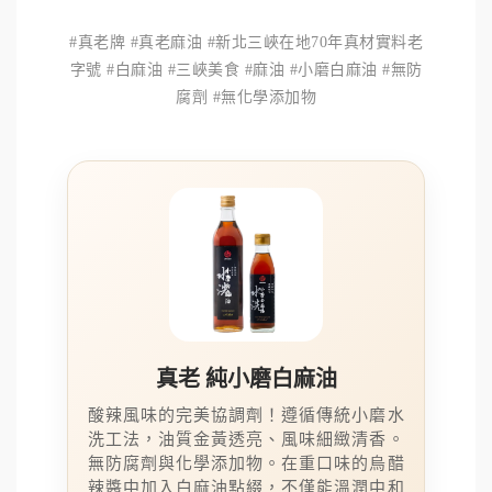
#真老牌 #真老麻油 #新北三峽在地70年真材實料老
字號 #白麻油 #三峽美食 #麻油 #小磨白麻油 #無防
腐劑 #無化學添加物
真老 純小磨白麻油
酸辣風味的完美協調劑！遵循傳統小磨水
洗工法，油質金黃透亮、風味細緻清香。
無防腐劑與化學添加物。在重口味的烏醋
辣醬中加入白麻油點綴，不僅能溫潤中和