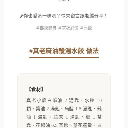
🌶️你也愛這一味嗎？快來留言跟老編分享！
＃酸辣開胃 ＃宵夜必備 ＃水餃
#真老麻油酸湯水餃 做法
【食材】
真老小磨白麻油 2 湯匙、水餃 10
顆、醬油 2 湯匙、烏醋 1.5 湯匙、辣
油 1 湯匙、蒜末 1 湯匙、糖 1 茶
匙、花椒油 0.5 茶匙、蔥花適量、白