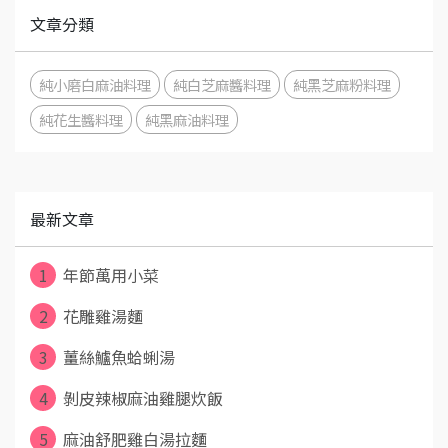
文章分類
純小磨白麻油料理
純白芝麻醬料理
純黑芝麻粉料理
純花生醬料理
純黑麻油料理
最新文章
1
年節萬用小菜
2
花雕雞湯麵
3
薑絲鱸魚蛤蜊湯
4
剝皮辣椒麻油雞腿炊飯
5
麻油舒肥雞白湯拉麵