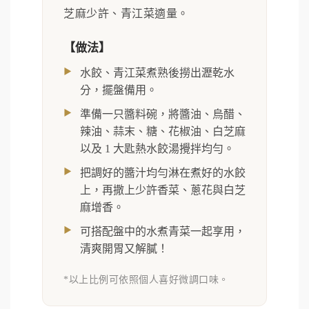
芝麻少許、青江菜適量。
【做法】
水餃、青江菜煮熟後撈出瀝乾水
分，擺盤備用。
準備一只醬料碗，將醬油、烏醋、
辣油、蒜末、糖、花椒油、白芝麻
以及 1 大匙熱水餃湯攪拌均勻。
把調好的醬汁均勻淋在煮好的水餃
上，再撒上少許香菜、蔥花與白芝
麻增香。
可搭配盤中的水煮青菜一起享用，
清爽開胃又解膩！
*以上比例可依照個人喜好微調口味。